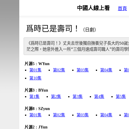
中國人線上看
首頁
爲時已是壽司！
（日劇）
《爲時已是壽司！》丈夫去世後獨自撫養兒子長大的50嵗
茫之際，她意外進入一所“三個月速成壽司職人”的壽司
片源5 : WYun
第01集
第02集
第03集
第04集
第
第10集
片源3 : BYun
第1集
第2集
第3集
第4集
第5集
片源8 : SZyun
第01集
第02集
第03集
第04集
第
片源2 : JYun