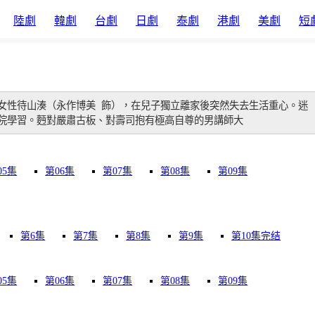
陸劇
韓劇
台劇
日劇
泰劇
港劇
美劇
短
女性待山湊（永作博美 飾），在兒子獨立離家後突然失去生活重心。迷
學院學習。麪對嚴肅古板、對壽司抱有極高自尊的男講師大
05集
第06集
第07集
第08集
第09集
第6集
第7集
第8集
第9集
第10集完结
05集
第06集
第07集
第08集
第09集