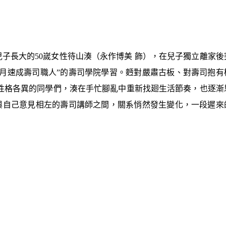
子長大的50嵗女性待山湊（永作博美 飾），在兒子獨立離家後
月速成壽司職人”的壽司學院學習。麪對嚴肅古板、對壽司抱有
性格各異的同學們，湊在手忙腳亂中重新找廻生活節奏，也逐漸
與自己意見相左的壽司講師之間，關系悄然發生變化，一段遲來