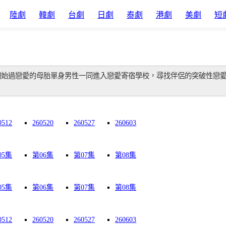
陸劇
韓劇
台劇
日劇
泰劇
港劇
美劇
短
開始過戀愛的母胎單身男性一同進入戀愛寄宿學校，尋找伴侶的突破性戀
0512
260520
260527
260603
05集
第06集
第07集
第08集
05集
第06集
第07集
第08集
0512
260520
260527
260603