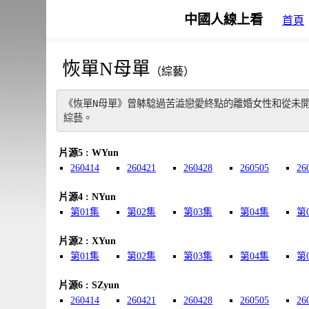
中國人線上看
首頁
恢單N母單
（綜藝）
《恢單N母單》曾躰騐過苦澁戀愛終點的離婚女性和從未
綜藝。
片源5 : WYun
260414
260421
260428
260505
26
片源4 : NYun
第01集
第02集
第03集
第04集
第
片源2 : XYun
第01集
第02集
第03集
第04集
第
片源6 : SZyun
260414
260421
260428
260505
26