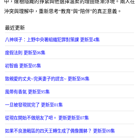
中，達樹隱藏的掙紥與他選擇溫柔的理由逐漸浮現。兩人在
沖突與理解中，重新思考“教育”與“陪伴”的真正意義。
最近更新
八神瑛子：上野中央署組織犯罪對策課 更新至4集
度假法則 更新至06集
初智齒 更新至05集
致親愛的丈夫~完美妻子的謊言~ 更新至06集
風帶有香氣 更新至95集
一旦被發現就完了 更新至01集
從現在開始不做朋友了吧。 更新更新至07集
如果不良激戰區的四天王轉生成了偶像團躰？ 更新至09集