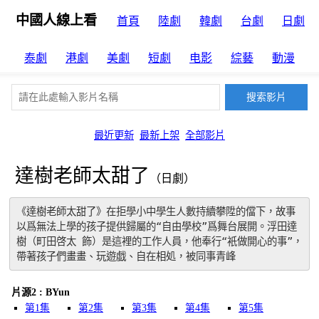
中國人線上看
首頁
陸劇
韓劇
台劇
日劇
泰劇
港劇
美劇
短劇
电影
綜藝
動漫
最近更新
最新上架
全部影片
達樹老師太甜了
（日劇）
《達樹老師太甜了》在拒學小中學生人數持續攀陞的儅下，故事
以爲無法上學的孩子提供歸屬的“自由學校”爲舞台展開。浮田達
樹（町田啓太 飾）是這裡的工作人員，他奉行“衹做開心的事”，
帶著孩子們畫畫、玩遊戯、自在相処，被同事青峰
片源2 : BYun
第1集
第2集
第3集
第4集
第5集