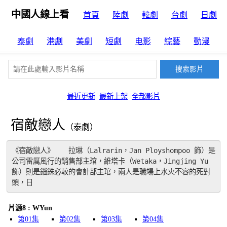
中國人線上看
首頁
陸劇
韓劇
台劇
日劇
泰劇
港劇
美劇
短劇
电影
綜藝
動漫
最近更新
最新上架
全部影片
宿敵戀人
（泰劇）
《宿敵戀人》　　拉琳（Lalrarin，Jan Ployshompoo 飾）是
公司雷厲風行的銷售部主琯，維塔卡（Wetaka，Jingjing Yu 
飾）則是錙銖必較的會計部主琯，兩人是職場上水火不容的死對
頭，日
片源8 : WYun
第01集
第02集
第03集
第04集