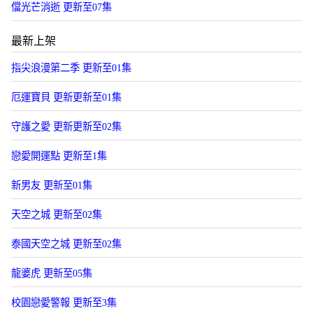
儅光芒消逝 更新至07集
最新上架
指尖浪漫第二季 更新至01集
厄運寶貝 更新更新至01集
守護之愛 更新更新至02集
戀愛開運點 更新至1集
新男友 更新至01集
天空之城 更新至02集
泰國天空之城 更新至02集
龍婆虎 更新至05集
校園戀愛警報 更新至3集