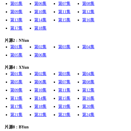
第05集
第06集
第07集
第08集
第09集
第10集
第11集
第12集
第13集
第14集
第15集
第16集
第17集
第18集
片源2 : NYun
第01集
第02集
第03集
第04集
第05集
第06集
片源4 : XYun
第01集
第02集
第03集
第04集
第05集
第06集
第07集
第08集
第09集
第10集
第11集
第12集
第13集
第14集
第15集
第16集
第17集
第18集
第19集
第20集
第21集
第22集
第23集
第24集
片源8 : BYun