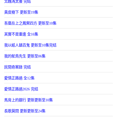
北魏馮太後 完结
黃皮樹下 更新至19集
吾凰在上之鳳禦四方 更新至10集
其實不是重逢 全16集
我以紙人鎮百鬼 更新至10集完结
我的鴕鳥先生 更新至06集
民間奇案錄 完结
愛情正路過 全12集
愛情正路過2026 完结
馬背上的銀行 更新更新至10集
長歌莫問 更新更新至24集