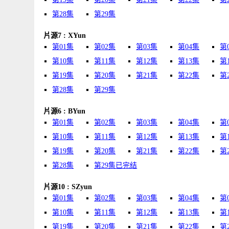
第28集
第29集
片源7 : XYun
第01集
第02集
第03集
第04集
第
第10集
第11集
第12集
第13集
第
第19集
第20集
第21集
第22集
第
第28集
第29集
片源6 : BYun
第01集
第02集
第03集
第04集
第
第10集
第11集
第12集
第13集
第
第19集
第20集
第21集
第22集
第
第28集
第29集已完结
片源10 : SZyun
第01集
第02集
第03集
第04集
第
第10集
第11集
第12集
第13集
第
第19集
第20集
第21集
第22集
第