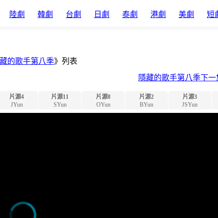
陸劇
韓劇
台劇
日劇
泰劇
港劇
美劇
短
藏的歌手第八季
》列表
隱藏的歌手第八季下一
片源4
片源11
片源8
片源2
片源3
JYun
SYun
OYun
BYun
JSYun