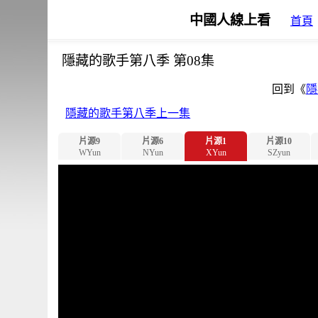
中國人線上看
首頁
隱藏的歌手第八季 第08集
回到《
隱
隱藏的歌手第八季上一集
片源9
片源6
片源1
片源10
WYun
NYun
XYun
SZyun