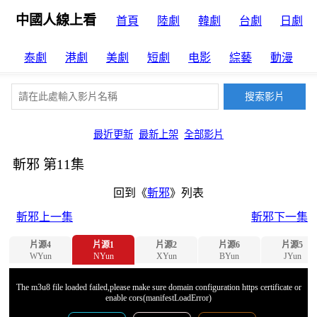
中國人線上看
首頁
陸劇
韓劇
台劇
日劇
泰劇
港劇
美劇
短劇
电影
綜藝
動漫
最近更新
最新上架
全部影片
斬邪 第11集
回到《
斬邪
》列表
斬邪上一集
斬邪下一集
片源4
片源1
片源2
片源6
片源5
WYun
NYun
XYun
BYun
JYun