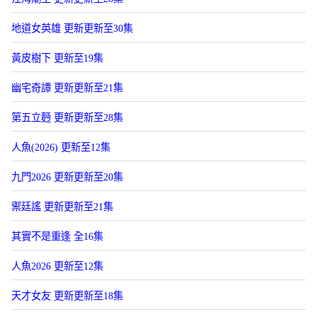
地道女英雄 更新更新至30集
黃皮樹下 更新至19集
幽宅奇譚 更新更新至21集
第五立麪 更新更新至28集
人魚(2026) 更新至12集
九門2026 更新更新至20集
禦廷謠 更新更新至21集
其實不是重逢 全16集
人魚2026 更新至12集
天才女友 更新更新至18集