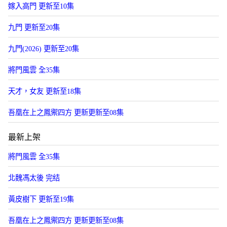
嫁入高門 更新至10集
九門 更新至20集
九門(2026) 更新至20集
將門風雲 全35集
天才，女友 更新至18集
吾凰在上之鳳禦四方 更新更新至08集
最新上架
將門風雲 全35集
北魏馮太後 完结
黃皮樹下 更新至19集
吾凰在上之鳳禦四方 更新更新至08集