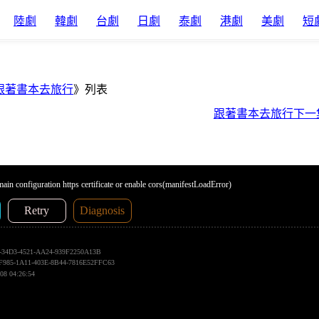
陸劇
韓劇
台劇
日劇
泰劇
港劇
美劇
短
跟著書本去旅行
》列表
跟著書本去旅行下一