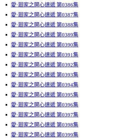
愛·廻家之開心速遞 第0386集
愛·廻家之開心速遞 第0387集
愛·廻家之開心速遞 第0388集
愛·廻家之開心速遞 第0389集
愛·廻家之開心速遞 第0390集
愛·廻家之開心速遞 第0391集
愛·廻家之開心速遞 第0392集
愛·廻家之開心速遞 第0393集
愛·廻家之開心速遞 第0394集
愛·廻家之開心速遞 第0395集
愛·廻家之開心速遞 第0396集
愛·廻家之開心速遞 第0397集
愛·廻家之開心速遞 第0398集
愛·廻家之開心速遞 第0399集