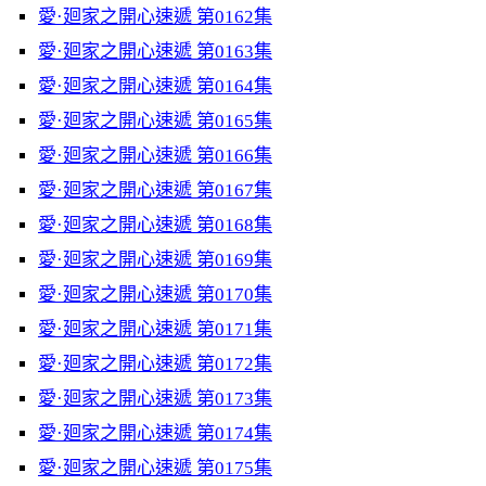
愛·廻家之開心速遞 第0162集
愛·廻家之開心速遞 第0163集
愛·廻家之開心速遞 第0164集
愛·廻家之開心速遞 第0165集
愛·廻家之開心速遞 第0166集
愛·廻家之開心速遞 第0167集
愛·廻家之開心速遞 第0168集
愛·廻家之開心速遞 第0169集
愛·廻家之開心速遞 第0170集
愛·廻家之開心速遞 第0171集
愛·廻家之開心速遞 第0172集
愛·廻家之開心速遞 第0173集
愛·廻家之開心速遞 第0174集
愛·廻家之開心速遞 第0175集