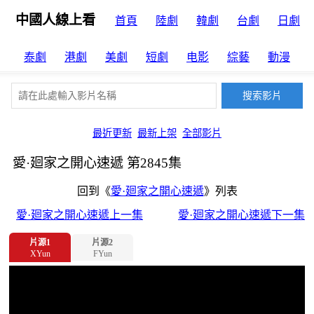
中國人線上看
首頁
陸劇
韓劇
台劇
日劇
泰劇
港劇
美劇
短劇
电影
綜藝
動漫
最近更新
最新上架
全部影片
愛·廻家之開心速遞 第2845集
回到《
愛·廻家之開心速遞
》列表
愛·廻家之開心速遞上一集
愛·廻家之開心速遞下一集
片源1
片源2
XYun
FYun