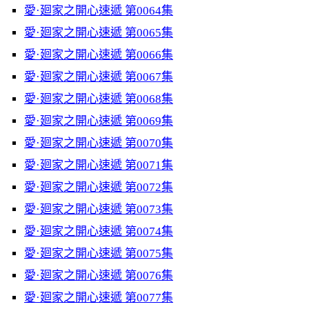
愛·廻家之開心速遞 第0064集
愛·廻家之開心速遞 第0065集
愛·廻家之開心速遞 第0066集
愛·廻家之開心速遞 第0067集
愛·廻家之開心速遞 第0068集
愛·廻家之開心速遞 第0069集
愛·廻家之開心速遞 第0070集
愛·廻家之開心速遞 第0071集
愛·廻家之開心速遞 第0072集
愛·廻家之開心速遞 第0073集
愛·廻家之開心速遞 第0074集
愛·廻家之開心速遞 第0075集
愛·廻家之開心速遞 第0076集
愛·廻家之開心速遞 第0077集