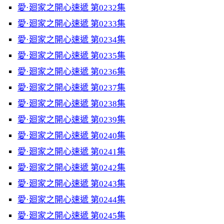
愛·廻家之開心速遞 第0232集
愛·廻家之開心速遞 第0233集
愛·廻家之開心速遞 第0234集
愛·廻家之開心速遞 第0235集
愛·廻家之開心速遞 第0236集
愛·廻家之開心速遞 第0237集
愛·廻家之開心速遞 第0238集
愛·廻家之開心速遞 第0239集
愛·廻家之開心速遞 第0240集
愛·廻家之開心速遞 第0241集
愛·廻家之開心速遞 第0242集
愛·廻家之開心速遞 第0243集
愛·廻家之開心速遞 第0244集
愛·廻家之開心速遞 第0245集