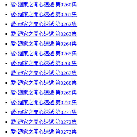
愛·廻家之開心速遞 第0260集
愛·廻家之開心速遞 第0261集
愛·廻家之開心速遞 第0262集
愛·廻家之開心速遞 第0263集
愛·廻家之開心速遞 第0264集
愛·廻家之開心速遞 第0265集
愛·廻家之開心速遞 第0266集
愛·廻家之開心速遞 第0267集
愛·廻家之開心速遞 第0268集
愛·廻家之開心速遞 第0269集
愛·廻家之開心速遞 第0270集
愛·廻家之開心速遞 第0271集
愛·廻家之開心速遞 第0272集
愛·廻家之開心速遞 第0273集