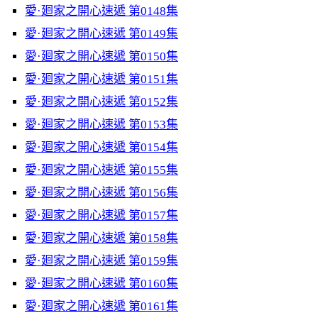
愛·廻家之開心速遞 第0148集
愛·廻家之開心速遞 第0149集
愛·廻家之開心速遞 第0150集
愛·廻家之開心速遞 第0151集
愛·廻家之開心速遞 第0152集
愛·廻家之開心速遞 第0153集
愛·廻家之開心速遞 第0154集
愛·廻家之開心速遞 第0155集
愛·廻家之開心速遞 第0156集
愛·廻家之開心速遞 第0157集
愛·廻家之開心速遞 第0158集
愛·廻家之開心速遞 第0159集
愛·廻家之開心速遞 第0160集
愛·廻家之開心速遞 第0161集