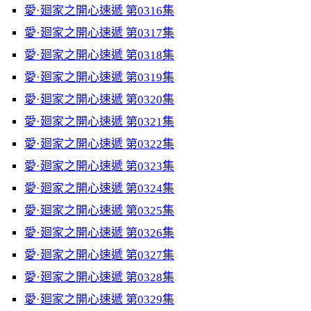
愛·廻家之開心速遞 第0316集
愛·廻家之開心速遞 第0317集
愛·廻家之開心速遞 第0318集
愛·廻家之開心速遞 第0319集
愛·廻家之開心速遞 第0320集
愛·廻家之開心速遞 第0321集
愛·廻家之開心速遞 第0322集
愛·廻家之開心速遞 第0323集
愛·廻家之開心速遞 第0324集
愛·廻家之開心速遞 第0325集
愛·廻家之開心速遞 第0326集
愛·廻家之開心速遞 第0327集
愛·廻家之開心速遞 第0328集
愛·廻家之開心速遞 第0329集