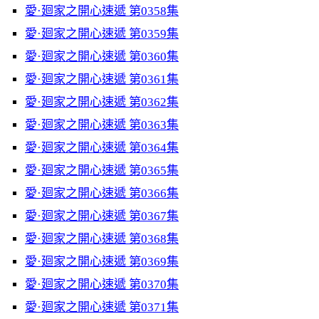
愛·廻家之開心速遞 第0358集
愛·廻家之開心速遞 第0359集
愛·廻家之開心速遞 第0360集
愛·廻家之開心速遞 第0361集
愛·廻家之開心速遞 第0362集
愛·廻家之開心速遞 第0363集
愛·廻家之開心速遞 第0364集
愛·廻家之開心速遞 第0365集
愛·廻家之開心速遞 第0366集
愛·廻家之開心速遞 第0367集
愛·廻家之開心速遞 第0368集
愛·廻家之開心速遞 第0369集
愛·廻家之開心速遞 第0370集
愛·廻家之開心速遞 第0371集