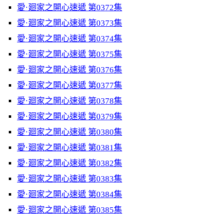
愛·廻家之開心速遞 第0372集
愛·廻家之開心速遞 第0373集
愛·廻家之開心速遞 第0374集
愛·廻家之開心速遞 第0375集
愛·廻家之開心速遞 第0376集
愛·廻家之開心速遞 第0377集
愛·廻家之開心速遞 第0378集
愛·廻家之開心速遞 第0379集
愛·廻家之開心速遞 第0380集
愛·廻家之開心速遞 第0381集
愛·廻家之開心速遞 第0382集
愛·廻家之開心速遞 第0383集
愛·廻家之開心速遞 第0384集
愛·廻家之開心速遞 第0385集