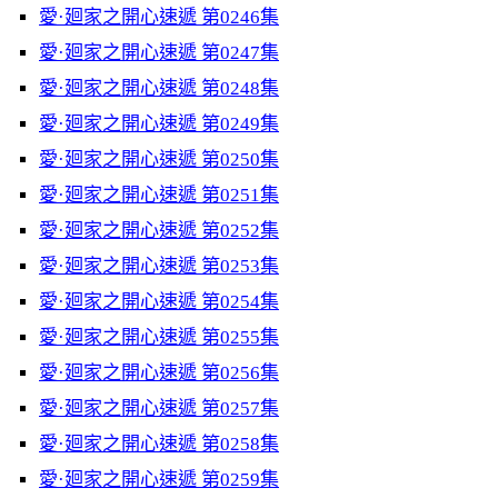
愛·廻家之開心速遞 第0246集
愛·廻家之開心速遞 第0247集
愛·廻家之開心速遞 第0248集
愛·廻家之開心速遞 第0249集
愛·廻家之開心速遞 第0250集
愛·廻家之開心速遞 第0251集
愛·廻家之開心速遞 第0252集
愛·廻家之開心速遞 第0253集
愛·廻家之開心速遞 第0254集
愛·廻家之開心速遞 第0255集
愛·廻家之開心速遞 第0256集
愛·廻家之開心速遞 第0257集
愛·廻家之開心速遞 第0258集
愛·廻家之開心速遞 第0259集