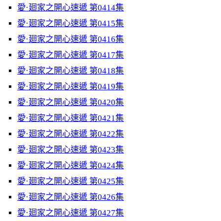
愛·廻家之開心速遞 第0414集
愛·廻家之開心速遞 第0415集
愛·廻家之開心速遞 第0416集
愛·廻家之開心速遞 第0417集
愛·廻家之開心速遞 第0418集
愛·廻家之開心速遞 第0419集
愛·廻家之開心速遞 第0420集
愛·廻家之開心速遞 第0421集
愛·廻家之開心速遞 第0422集
愛·廻家之開心速遞 第0423集
愛·廻家之開心速遞 第0424集
愛·廻家之開心速遞 第0425集
愛·廻家之開心速遞 第0426集
愛·廻家之開心速遞 第0427集