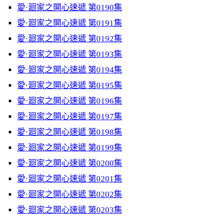
愛·廻家之開心速遞 第0190集
愛·廻家之開心速遞 第0191集
愛·廻家之開心速遞 第0192集
愛·廻家之開心速遞 第0193集
愛·廻家之開心速遞 第0194集
愛·廻家之開心速遞 第0195集
愛·廻家之開心速遞 第0196集
愛·廻家之開心速遞 第0197集
愛·廻家之開心速遞 第0198集
愛·廻家之開心速遞 第0199集
愛·廻家之開心速遞 第0200集
愛·廻家之開心速遞 第0201集
愛·廻家之開心速遞 第0202集
愛·廻家之開心速遞 第0203集