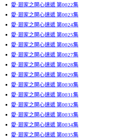
愛·廻家之開心速遞 第0022集
愛·廻家之開心速遞 第0023集
愛·廻家之開心速遞 第0024集
愛·廻家之開心速遞 第0025集
愛·廻家之開心速遞 第0026集
愛·廻家之開心速遞 第0027集
愛·廻家之開心速遞 第0028集
愛·廻家之開心速遞 第0029集
愛·廻家之開心速遞 第0030集
愛·廻家之開心速遞 第0031集
愛·廻家之開心速遞 第0032集
愛·廻家之開心速遞 第0033集
愛·廻家之開心速遞 第0034集
愛·廻家之開心速遞 第0035集