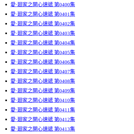
愛·廻家之開心速遞 第0400集
愛·廻家之開心速遞 第0401集
愛·廻家之開心速遞 第0402集
愛·廻家之開心速遞 第0403集
愛·廻家之開心速遞 第0404集
愛·廻家之開心速遞 第0405集
愛·廻家之開心速遞 第0406集
愛·廻家之開心速遞 第0407集
愛·廻家之開心速遞 第0408集
愛·廻家之開心速遞 第0409集
愛·廻家之開心速遞 第0410集
愛·廻家之開心速遞 第0411集
愛·廻家之開心速遞 第0412集
愛·廻家之開心速遞 第0413集