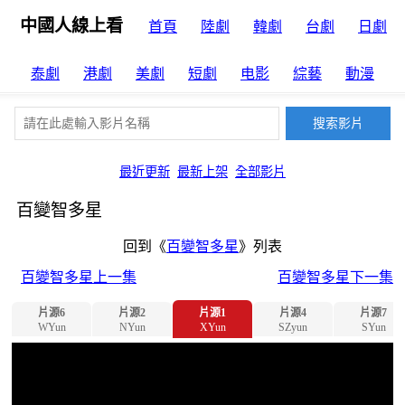
中國人線上看
首頁
陸劇
韓劇
台劇
日劇
泰劇
港劇
美劇
短劇
电影
綜藝
動漫
最近更新
最新上架
全部影片
百變智多星
回到《
百變智多星
》列表
百變智多星上一集
百變智多星下一集
片源6
片源2
片源1
片源4
片源7
WYun
NYun
XYun
SZyun
SYun