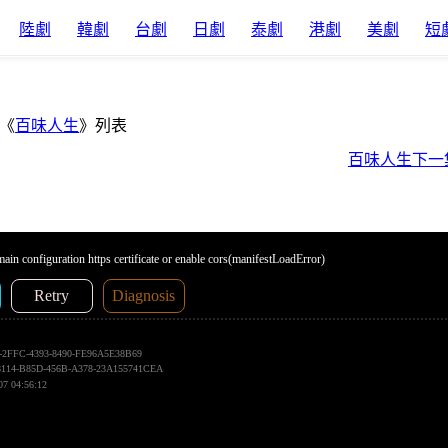
陸劇
韓劇
台劇
日劇
泰劇
港劇
美劇
短
《
百味人生
》列表
百味人生下一