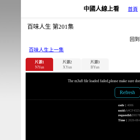
中國人線上看
首頁
百味人生 第201集
回到
百味人生上一集
片源1
片源2
片源3
NYun
XYun
BYun