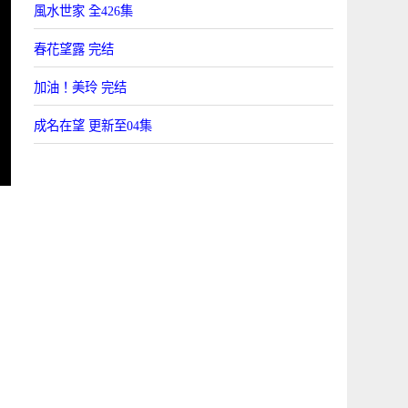
風水世家 全426集
春花望露 完结
加油！美玲 完结
成名在望 更新至04集