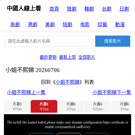
中國人線上看
首頁
陸劇
韓劇
台劇
日劇
泰劇
港劇
美劇
短劇
电影
綜藝
動漫
最近更新
最新上架
全部影片
小姐不熙娣 20260706
回到《
小姐不熙娣
》列表
小姐不熙娣上一集
小姐不熙娣下一集
片源3
片源1
片源8
片源4
片源6
WYun
NYun
XYun
SZyun
SYun