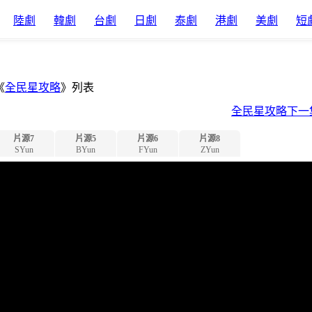
陸劇
韓劇
台劇
日劇
泰劇
港劇
美劇
短
《
全民星攻略
》列表
全民星攻略下一
片源7
片源5
片源6
片源8
SYun
BYun
FYun
ZYun