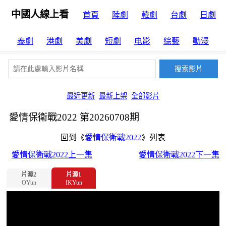
中國人線上看
首頁
陸劇
韓劇
台劇
日劇
泰劇
港劇
美劇
短劇
电影
綜藝
動漫
最近更新
最新上架
全部影片
愛情保衛戰2022 第20260708期
回到《
愛情保衛戰2022
》列表
愛情保衛戰2022上一集
愛情保衛戰2022下一集
片源2
片源1
OYun
IKYun