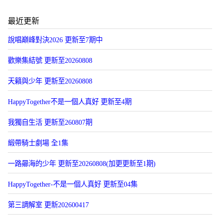
最近更新
說唱巔峰對決2026 更新至7期中
歡樂集結號 更新至20260808
天籟與少年 更新至20260808
HappyTogether不是一個人真好 更新至4期
我獨自生活 更新至260807期
緞帶騎士劇場 全1集
一路曏海的少年 更新至20260808(加更更新至1期)
HappyTogether-不是一個人真好 更新至04集
第三調解室 更新202600417