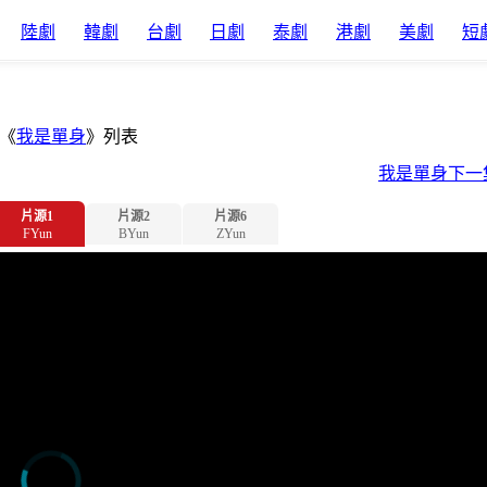
陸劇
韓劇
台劇
日劇
泰劇
港劇
美劇
短
《
我是單身
》列表
我是單身下一
片源1
片源2
片源6
FYun
BYun
ZYun