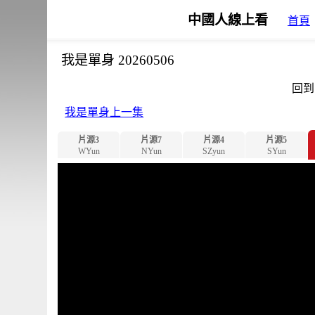
中國人線上看
首頁
我是單身 20260506
回到
我是單身上一集
片源3
片源7
片源4
片源5
WYun
NYun
SZyun
SYun