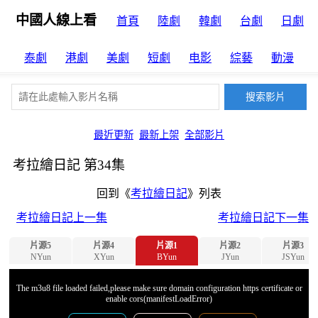
中國人線上看
首頁
陸劇
韓劇
台劇
日劇
泰劇
港劇
美劇
短劇
电影
綜藝
動漫
最近更新
最新上架
全部影片
考拉繪日記 第34集
回到《
考拉繪日記
》列表
考拉繪日記上一集
考拉繪日記下一集
片源5
片源4
片源1
片源2
片源3
NYun
XYun
BYun
JYun
JSYun