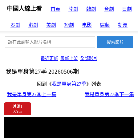
中國人線上看
首頁
陸劇
韓劇
台劇
日劇
泰劇
港劇
美劇
短劇
电影
綜藝
動漫
最近更新
最新上架
全部影片
我是單身第27季 20260506期
回到《
我是單身第27季
》列表
我是單身第27季上一集
我是單身第27季下一集
片源1
XYun