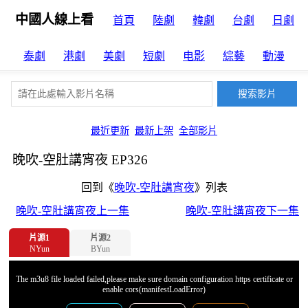
中國人線上看
首頁
陸劇
韓劇
台劇
日劇
泰劇
港劇
美劇
短劇
电影
綜藝
動漫
最近更新
最新上架
全部影片
晚吹-空肚講宵夜 EP326
回到《
晚吹-空肚講宵夜
》列表
晚吹-空肚講宵夜上一集
晚吹-空肚講宵夜下一集
片源1
片源2
NYun
BYun