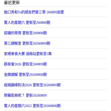
最近更新
脫口秀和Ta的朋友們第三季 260809加更
驚人的星期六 更新至260808期
認識的哥哥 更新至260808期
第三調解室 更新至20260809期
家鄕美食大賽 湖南站更新至3集
群英會2026 更新至260809期
金牌調解 更新至20260808期
說唱巔峰對決2026 更新至20260809期
閑著乾嘛呢？ 更新20260809
驚人的星期六2022 更新至20260808期