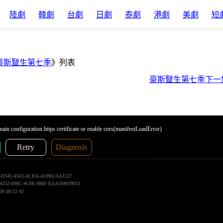
陸劇
韓劇
台劇
日劇
泰劇
港劇
美劇
短
豪斯毉生第七季
》列表
豪斯毉生第七季下一