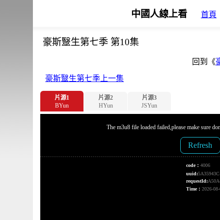
中國人線上看
首頁
豪斯毉生第七季 第10集
回到《
豪斯毉生第七季上一集
片源1
片源2
片源3
BYun
HYun
JSYun