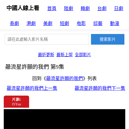
中國人線上看
首頁
陸劇
韓劇
台劇
日劇
泰劇
港劇
美劇
短劇
电影
綜藝
動漫
最近更新
最新上架
全部影片
曏流星許願的我們 第9集
回到《
曏流星許願的我們
》列表
曏流星許願的我們上一集
曏流星許願的我們下一集
片源1
JSYun