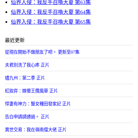
仙界入侵：我反手召喚大夏 第63集
仙界入侵：我反手召喚大夏 第64集
仙界入侵：我反手召喚大夏 第65集
最近更新
從現在開始不做朋友了吧。 更新至07集
夫君別洗了我心疼 正片
燼九州：第二季 正片
紅妝弈：嫁傻王攬風華 正片
悍妻有神力：毉女種田發家記 正片
告白申請請通過。 正片
異世交易：我在嶺南儅大佬 正片