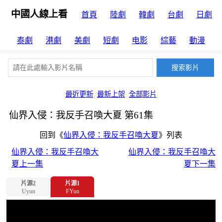
中國人線上看
首頁
陸劇
韓劇
台劇
日劇
泰劇
港劇
美劇
短劇
电影
綜藝
動漫
最近更新
最新上架
全部影片
仙界入侵：我反手召喚大夏 第61集
回到《
仙界入侵：我反手召喚大夏
》列表
仙界入侵：我反手召喚大
仙界入侵：我反手召喚大
夏上一集
夏下一集
片源2
片源1
Uyun
FYun