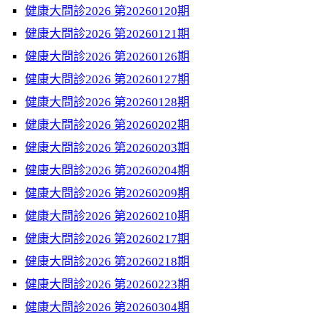
健康大問診2026 第20260120期
健康大問診2026 第20260121期
健康大問診2026 第20260126期
健康大問診2026 第20260127期
健康大問診2026 第20260128期
健康大問診2026 第20260202期
健康大問診2026 第20260203期
健康大問診2026 第20260204期
健康大問診2026 第20260209期
健康大問診2026 第20260210期
健康大問診2026 第20260217期
健康大問診2026 第20260218期
健康大問診2026 第20260223期
健康大問診2026 第20260304期