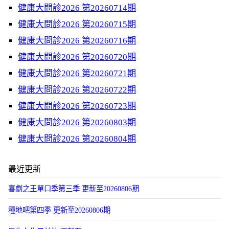
健康大問診2026 第20260714期
健康大問診2026 第20260715期
健康大問診2026 第20260716期
健康大問診2026 第20260720期
健康大問診2026 第20260721期
健康大問診2026 第20260722期
健康大問診2026 第20260723期
健康大問診2026 第20260803期
健康大問診2026 第20260804期
最近更新
喜劇之王單口季第三季 更新至20260806期
種地吧第四季 更新至20260806期