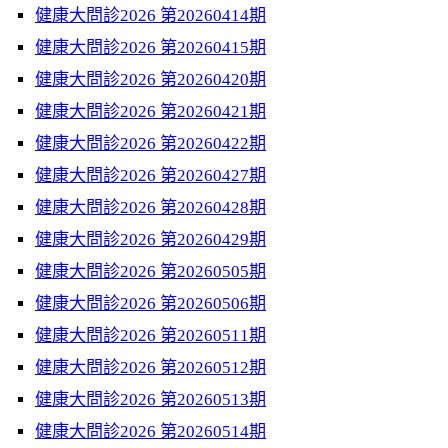
健康大問診2026 第20260414期
健康大問診2026 第20260415期
健康大問診2026 第20260420期
健康大問診2026 第20260421期
健康大問診2026 第20260422期
健康大問診2026 第20260427期
健康大問診2026 第20260428期
健康大問診2026 第20260429期
健康大問診2026 第20260505期
健康大問診2026 第20260506期
健康大問診2026 第20260511期
健康大問診2026 第20260512期
健康大問診2026 第20260513期
健康大問診2026 第20260514期