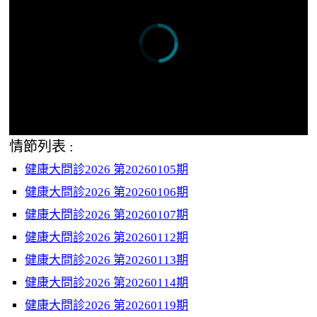
情節列表 :
健康大問診2026 第20260105期
健康大問診2026 第20260106期
健康大問診2026 第20260107期
健康大問診2026 第20260112期
健康大問診2026 第20260113期
健康大問診2026 第20260114期
健康大問診2026 第20260119期