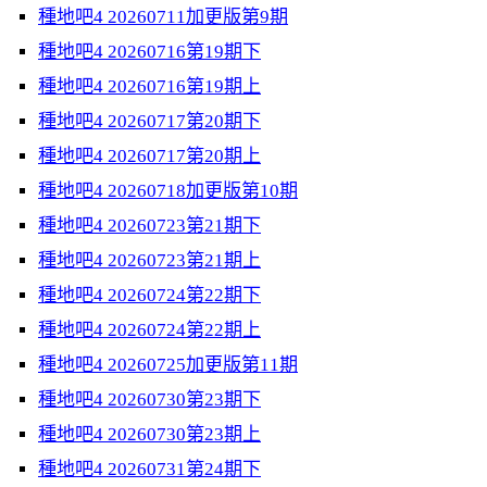
種地吧4 20260711加更版第9期
種地吧4 20260716第19期下
種地吧4 20260716第19期上
種地吧4 20260717第20期下
種地吧4 20260717第20期上
種地吧4 20260718加更版第10期
種地吧4 20260723第21期下
種地吧4 20260723第21期上
種地吧4 20260724第22期下
種地吧4 20260724第22期上
種地吧4 20260725加更版第11期
種地吧4 20260730第23期下
種地吧4 20260730第23期上
種地吧4 20260731第24期下