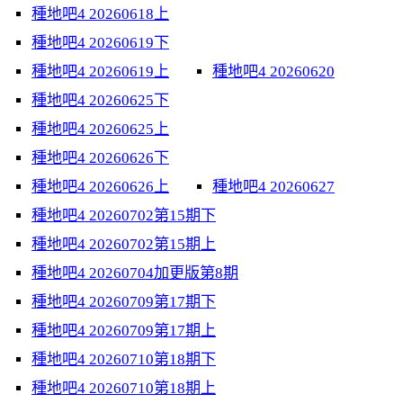
種地吧4 20260618上
種地吧4 20260619下
種地吧4 20260619上
種地吧4 20260620
種地吧4 20260625下
種地吧4 20260625上
種地吧4 20260626下
種地吧4 20260626上
種地吧4 20260627
種地吧4 20260702第15期下
種地吧4 20260702第15期上
種地吧4 20260704加更版第8期
種地吧4 20260709第17期下
種地吧4 20260709第17期上
種地吧4 20260710第18期下
種地吧4 20260710第18期上