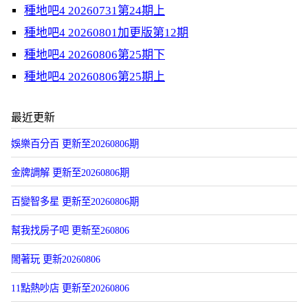
種地吧4 20260731第24期上
種地吧4 20260801加更版第12期
種地吧4 20260806第25期下
種地吧4 20260806第25期上
最近更新
娛樂百分百 更新至20260806期
金牌調解 更新至20260806期
百變智多星 更新至20260806期
幫我找房子吧 更新至260806
閙著玩 更新20260806
11點熱吵店 更新至20260806