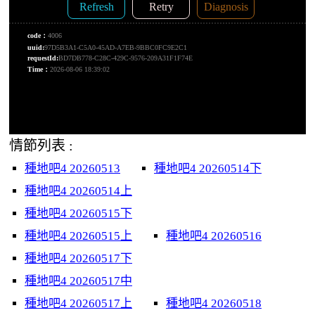
情節列表 :
種地吧4 20260513
種地吧4 20260514下
種地吧4 20260514上
種地吧4 20260515下
種地吧4 20260515上
種地吧4 20260516
種地吧4 20260517下
種地吧4 20260517中
種地吧4 20260517上
種地吧4 20260518