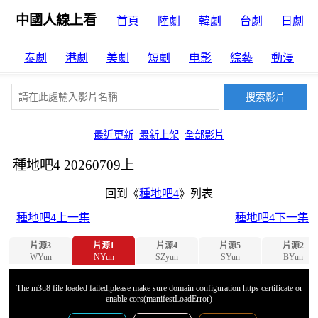
中國人線上看
首頁
陸劇
韓劇
台劇
日劇
泰劇
港劇
美劇
短劇
电影
綜藝
動漫
最近更新
最新上架
全部影片
種地吧4 20260709上
回到《
種地吧4
》列表
種地吧4上一集
種地吧4下一集
片源3
片源1
片源4
片源5
片源2
WYun
NYun
SZyun
SYun
BYun