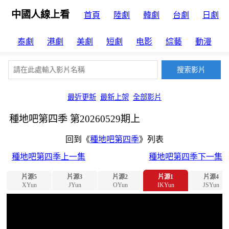
中國人線上看
首頁
陸劇
韓劇
台劇
日劇
泰劇
港劇
美劇
短劇
电影
綜藝
動漫
最近更新
最新上架
全部影片
種地吧第四季 第20260529期上
回到《
種地吧第四季
》列表
種地吧第四季上一集
種地吧第四季下一集
片源5
片源3
片源2
片源1
片源4
XYun
JYun
OYun
IKYun
JSYun