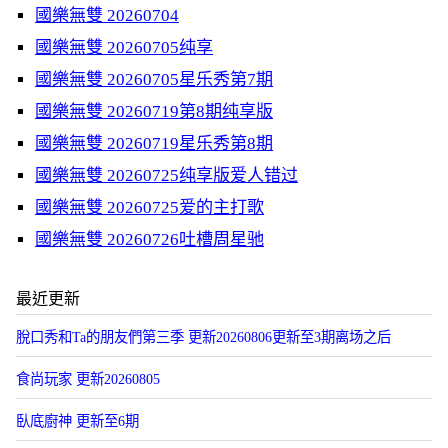
國樂無雙 20260704
國樂無雙 20260705纯享
國樂無雙 20260705星乐秀第7期
國樂無雙 20260719第8期纯享版
國樂無雙 20260719星乐秀第8期
國樂無雙 20260725纯享版爱人错过
國樂無雙 20260725爱的主打歌
國樂無雙 20260726吐槽周星驰
最近更新
脫口秀和Ta的朋友們第三季 更新20260806更新至3期离场之后
食尚玩家 更新20260805
臥底廚神 更新至6期