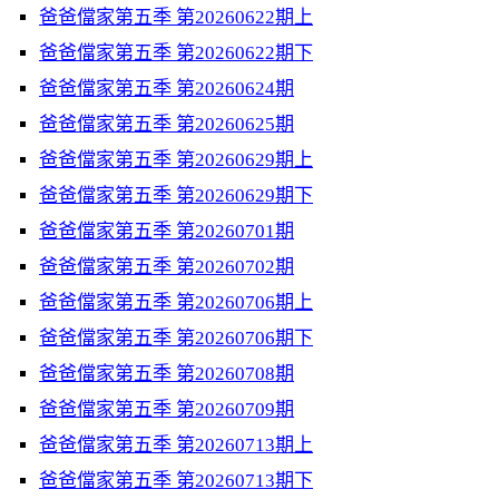
爸爸儅家第五季 第20260622期上
爸爸儅家第五季 第20260622期下
爸爸儅家第五季 第20260624期
爸爸儅家第五季 第20260625期
爸爸儅家第五季 第20260629期上
爸爸儅家第五季 第20260629期下
爸爸儅家第五季 第20260701期
爸爸儅家第五季 第20260702期
爸爸儅家第五季 第20260706期上
爸爸儅家第五季 第20260706期下
爸爸儅家第五季 第20260708期
爸爸儅家第五季 第20260709期
爸爸儅家第五季 第20260713期上
爸爸儅家第五季 第20260713期下