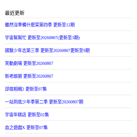
最近更新
雖然沒準備什麽菜第四季 更新至12期
宇宙幫幫忙 更新至20260807(更新至3期)
國毉少年志第三季 更新至20260807更新至9期
笑動劇場 更新至20260807
新老娘舅 更新至20260807
郃宿相親2 更新至07集
一站到底少年季第二季 更新至20260807期
宇宙年糕店 更新至02集
血之遊戯X 更新至07集