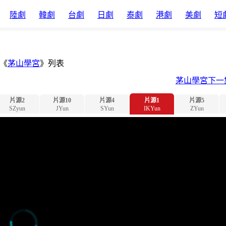
陸劇
韓劇
台劇
日劇
泰劇
港劇
美劇
短
《
茅山學宮
》列表
茅山學宮下一
片源2
片源10
片源4
片源1
片源5
SZyun
JYun
SYun
IKYun
ZYun