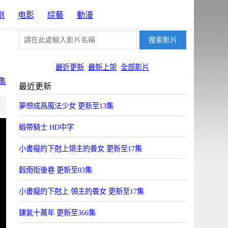
劇
电影
綜藝
動漫
最近更新
最新上架
全部影片
集
最近更新
片源6
片源7
片源12
夢想成爲魔法少女 更新至13集
FYun
BYun
JSYun
緞帶騎士 HD中字
小書癡的下尅上領主的養女 更新至17集
穀雨街後巷 更新至03集
小書癡的下尅上 領主的養女 更新至17集
鍊氣十萬年 更新至366集