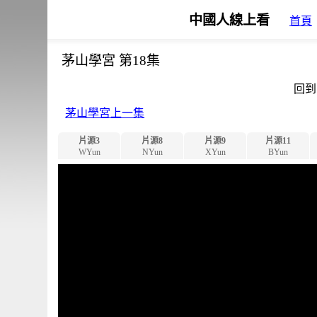
中國人線上看
首頁
茅山學宮 第18集
回到
茅山學宮上一集
片源3
片源8
片源9
片源11
WYun
NYun
XYun
BYun