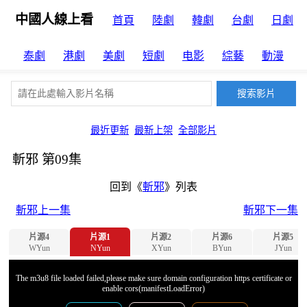
中國人線上看
首頁
陸劇
韓劇
台劇
日劇
泰劇
港劇
美劇
短劇
电影
綜藝
動漫
最近更新
最新上架
全部影片
斬邪 第09集
回到《
斬邪
》列表
斬邪上一集
斬邪下一集
片源4
片源1
片源2
片源6
片源5
WYun
NYun
XYun
BYun
JYun