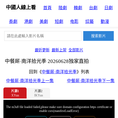
中國人線上看
首頁
陸劇
韓劇
台劇
日劇
泰劇
港劇
美劇
短劇
电影
綜藝
動漫
最近更新
最新上架
全部影片
中餐厛·南洋拾光季 20260628独家直拍
回到《
中餐厛·南洋拾光季
》列表
中餐厛·南洋拾光季上一集
中餐厛·南洋拾光季下一集
片源1
片源2
XYun
IKYun