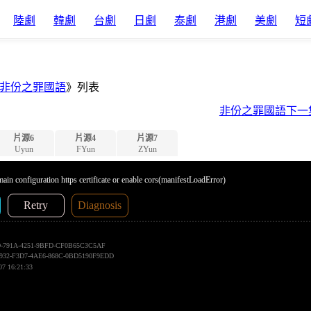
陸劇
韓劇
台劇
日劇
泰劇
港劇
美劇
短
非份之罪國語
》列表
非份之罪國語下一
片源6
片源4
片源7
Uyun
FYun
ZYun