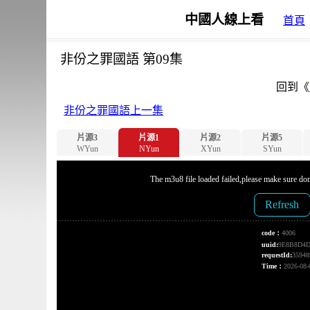
中國人線上看
首頁
非份之罪國語 第09集
回到《
非份之罪國語上一集
片源3
片源1
片源2
片源5
WYun
NYun
XYun
SYun