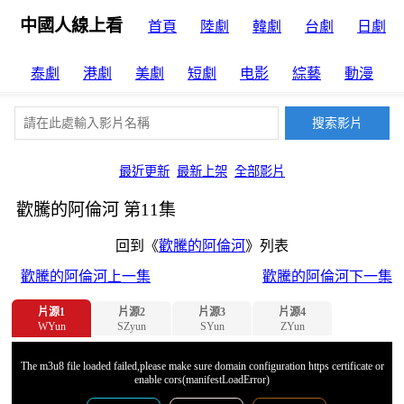
中國人線上看
首頁
陸劇
韓劇
台劇
日劇
泰劇
港劇
美劇
短劇
电影
綜藝
動漫
最近更新
最新上架
全部影片
歡騰的阿倫河 第11集
回到《
歡騰的阿倫河
》列表
歡騰的阿倫河上一集
歡騰的阿倫河下一集
片源1
片源2
片源3
片源4
WYun
SZyun
SYun
ZYun