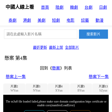
中國人線上看
首頁
陸劇
韓劇
台劇
日劇
泰劇
港劇
美劇
短劇
电影
綜藝
動漫
最近更新
最新上架
全部影片
懸案 第4集
回到《
懸案
》列表
懸案上一集
懸案下一集
片源2
片源3
片源4
片源5
片源13
WYun
NYun
XYun
BYun
SZyun