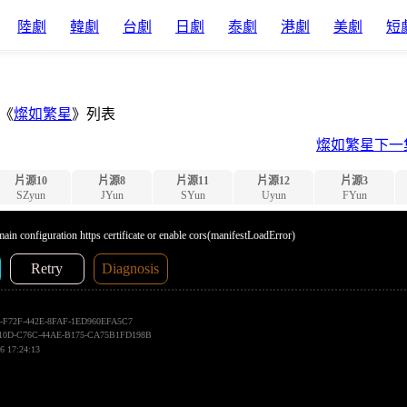
陸劇
韓劇
台劇
日劇
泰劇
港劇
美劇
短
《
燦如繁星
》列表
燦如繁星下一
片源10
片源8
片源11
片源12
片源3
SZyun
JYun
SYun
Uyun
FYun