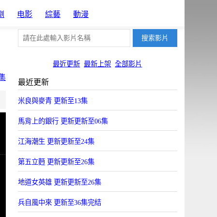
劇
电影
綜藝
動漫
最近更新
最新上架
全部影片
集
最近更新
片源4
片源6
片源7
片源13
米良與麥青 更新至13集
BYun
HYun
JSYun
ZYun
馬背上的銀行 更新更新至06集
江海潮生 更新更新至24集
第五立麪 更新更新至26集
地道女英雄 更新更新至26集
兵自風中來 更新至36集完结