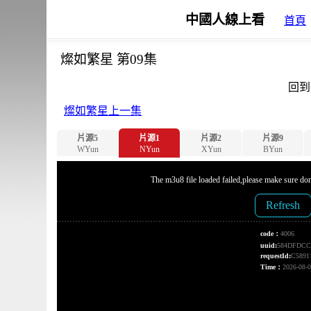
中國人線上看
首頁
燦如繁星 第09集
回到
燦如繁星上一集
片源5
片源1
片源2
片源9
WYun
NYun
XYun
BYun