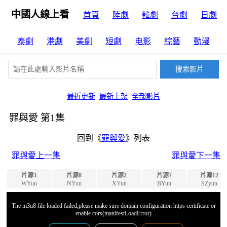
中國人線上看
首頁
陸劇
韓劇
台劇
日劇
泰劇
港劇
美劇
短劇
电影
綜藝
動漫
最近更新
最新上架
全部影片
罪與愛 第1集
回到《
罪與愛
》列表
罪與愛上一集
罪與愛下一集
片源3
片源8
片源2
片源7
片源12
WYun
NYun
XYun
BYun
SZyun