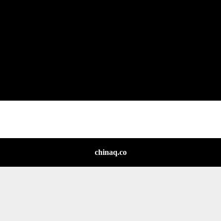
chinaq.co