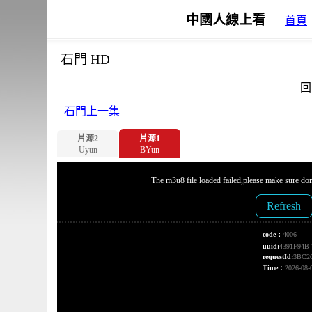
中國人線上看
首頁
石門 HD
回
石門上一集
片源2
片源1
Uyun
BYun