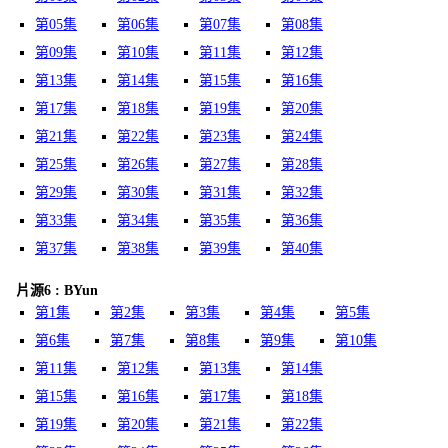
第05集
第06集
第07集
第08集
第09集
第10集
第11集
第12集
第13集
第14集
第15集
第16集
第17集
第18集
第19集
第20集
第21集
第22集
第23集
第24集
第25集
第26集
第27集
第28集
第29集
第30集
第31集
第32集
第33集
第34集
第35集
第36集
第37集
第38集
第39集
第40集
片源6 : BYun
第1集
第2集
第3集
第4集
第5集
第6集
第7集
第8集
第9集
第10集
第11集
第12集
第13集
第14集
第15集
第16集
第17集
第18集
第19集
第20集
第21集
第22集