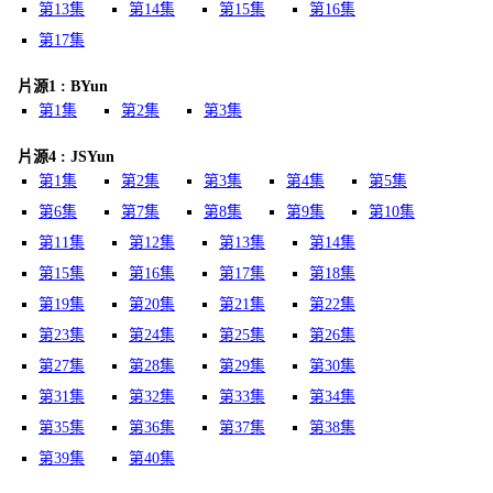
第13集
第14集
第15集
第16集
第17集
片源1 : BYun
第1集
第2集
第3集
片源4 : JSYun
第1集
第2集
第3集
第4集
第5集
第6集
第7集
第8集
第9集
第10集
第11集
第12集
第13集
第14集
第15集
第16集
第17集
第18集
第19集
第20集
第21集
第22集
第23集
第24集
第25集
第26集
第27集
第28集
第29集
第30集
第31集
第32集
第33集
第34集
第35集
第36集
第37集
第38集
第39集
第40集