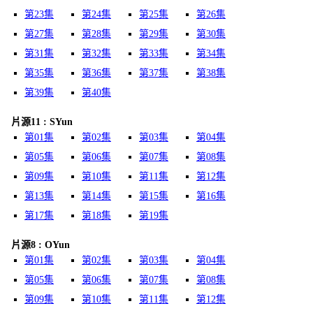
第23集
第24集
第25集
第26集
第27集
第28集
第29集
第30集
第31集
第32集
第33集
第34集
第35集
第36集
第37集
第38集
第39集
第40集
片源11 : SYun
第01集
第02集
第03集
第04集
第05集
第06集
第07集
第08集
第09集
第10集
第11集
第12集
第13集
第14集
第15集
第16集
第17集
第18集
第19集
片源8 : OYun
第01集
第02集
第03集
第04集
第05集
第06集
第07集
第08集
第09集
第10集
第11集
第12集