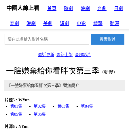
中國人線上看
首頁
陸劇
韓劇
台劇
日劇
泰劇
港劇
美劇
短劇
电影
綜藝
動漫
最近更新
最新上架
全部影片
一臉嫌棄給你看胖次第三季
（動漫）
《一臉嫌棄給你看胖次第三季》暫無簡介
片源5 : WYun
第01集
第02集
第03集
第04集
第05集
第06集
片源6 : NYun