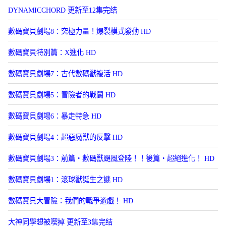
DYNAMICCHORD 更新至12集完结
數碼寶貝劇場8：究極力量！爆裂模式發動 HD
數碼寶貝特別篇：X進化 HD
數碼寶貝劇場7：古代數碼獸複活 HD
數碼寶貝劇場5：冒險者的戰鬭 HD
數碼寶貝劇場6：暴走特急 HD
數碼寶貝劇場4：超惡魔獸的反擊 HD
數碼寶貝劇場3：前篇・數碼獸颶風登陸！！後篇・超絕進化！ HD
數碼寶貝劇場1：滾球獸誕生之謎 HD
數碼寶貝大冒險：我們的戰爭遊戯！ HD
大神同學想被喫掉 更新至3集完结