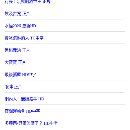
行長：沉默的救世主 正片
埃及古咒 正片
水怪2026 更新HD
賣冰淇淋的人 TC中字
黑桃裁決 正片
大寶寶 正片
最後孤屋 HD中字
眼眸 正片
網內人：無臉殺手 HD
夜間運動會 HD中字
多蘿西·貝爾怎麽了？ HD中字