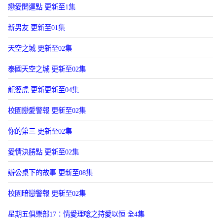
戀愛開運點 更新至1集
新男友 更新至01集
天空之城 更新至02集
泰國天空之城 更新至02集
龍婆虎 更新更新至04集
校園戀愛警報 更新至02集
你的第三 更新至02集
愛情決勝點 更新至02集
辦公桌下的故事 更新至08集
校園暗戀警報 更新至02集
星期五俱樂部17：情愛理唸之持愛以恒 全4集