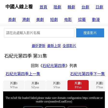
中國人線上看
首頁
陸劇
韓劇
台劇
日劇
泰劇
港劇
美劇
短劇
电影
綜藝
動漫
最近更新
最新上架
全部影片
石紀元第四季 第31集
回到《
石紀元第四季
》列表
石紀元第四季上一集
石紀元第四季下一集
片源3
片源4
片源5
片源1
片源2
WYun
SZyun
SYun
BYun
FYun