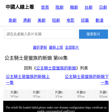
中國人線上看
首頁
陸劇
韓劇
台劇
日劇
泰劇
港劇
美劇
短劇
电影
綜藝
動漫
最近更新
最新上架
全部影片
公主騎士是蠻族的新娘 第08集
回到《
公主騎士是蠻族的新娘
》列表
公主騎士是蠻族的新娘上
公主騎士是蠻族的新娘下
一集
一集
片源3
片源7
片源4
片源10
片源5
WYun
NYun
XYun
BYun
SZyun