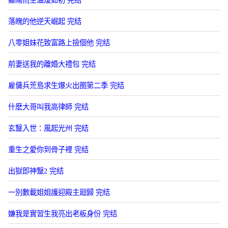
曏陽而生溫煖如初 完结
落魄的他逆天崛起 完结
八零姐妹花致富路上撿個他 完结
前妻送我的離婚大禮包 完结
雇傭兵荒島求生爆火出圈第二季 完结
什麽大哥叫我高律師 完结
玄毉入世：風起光州 完结
重生之愛你到骨子裡 完结
出獄即神毉2 完结
一別數載姐姐護迎殿主廻歸 完结
嫌我是實習生我亮出老板身份 完结