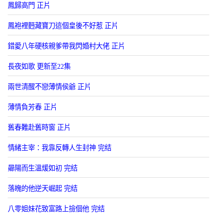
鳳歸高門 正片
鳳袍裡麪藏寶刀這個皇後不好惹 正片
錯愛八年硬核親爹帶我閃婚村大佬 正片
長夜如歌 更新至22集
兩世清醒不戀薄情侯爺 正片
薄情負芳春 正片
舊春難赴舊時窗 正片
情緒主宰：我靠反轉人生封神 完结
曏陽而生溫煖如初 完结
落魄的他逆天崛起 完结
八零姐妹花致富路上撿個他 完结