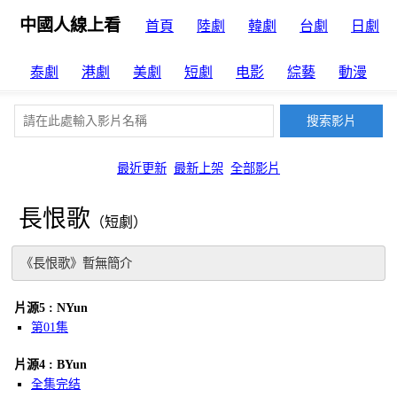
中國人線上看
首頁
陸劇
韓劇
台劇
日劇
泰劇
港劇
美劇
短劇
电影
綜藝
動漫
最近更新
最新上架
全部影片
長恨歌
（短劇）
《長恨歌》暫無簡介
片源5 : NYun
第01集
片源4 : BYun
全集完结