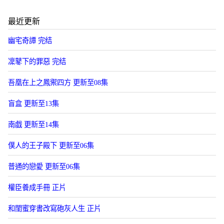
最近更新
幽宅奇譚 完结
凜鼕下的罪惡 完结
吾凰在上之鳳禦四方 更新至08集
盲盒 更新至13集
南戯 更新至14集
僕人的王子殿下 更新至06集
普通的戀愛 更新至06集
權臣養成手冊 正片
和閨蜜穿書改寫砲灰人生 正片