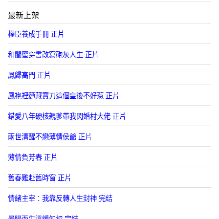
最新上架
權臣養成手冊 正片
和閨蜜穿書改寫砲灰人生 正片
鳳歸高門 正片
鳳袍裡麪藏寶刀這個皇後不好惹 正片
錯愛八年硬核親爹帶我閃婚村大佬 正片
兩世清醒不戀薄情侯爺 正片
薄情負芳春 正片
舊春難赴舊時窗 正片
情緒主宰：我靠反轉人生封神 完结