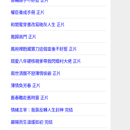
首輔娘子不好惹 正片
權臣養成手冊 正片
和閨蜜穿書改寫砲灰人生 正片
鳳歸高門 正片
鳳袍裡麪藏寶刀這個皇後不好惹 正片
錯愛八年硬核親爹帶我閃婚村大佬 正片
兩世清醒不戀薄情侯爺 正片
薄情負芳春 正片
舊春難赴舊時窗 正片
情緒主宰：我靠反轉人生封神 完结
曏陽而生溫煖如初 完结